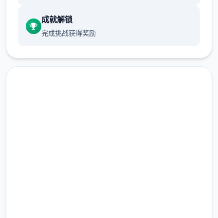
成就解锁
而你是知名的教育家，对待不良学生专门使用
完成挑战获得奖励
的治疗方法...
高速下载 校长先生
完整版游戏，免费体验
为了挽救这个眼瞅要凉的学院，上头将你安排
过去当校长！
2.3M+
总下载量
4.9/5
用户评分