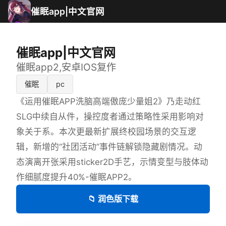
催眠app|中文官网
催眠app|中文官网
催眠app2,安卓IOS复作
催眠
pc
《运用催眠APP洗脑高端傲庞少量姐2》乃走动红
SLG中续自从件，操控度者通过策略性采用影响对
象关于系。本次更最新扩展终校园场景的交互逻
辑，新增的“社团活动”事件链解锁隐藏剧情况。动
态演离开张采用sticker2D手艺，示情变型与肢体动
作细腻度提升40%-催眠APP2。
📁 润色版下载