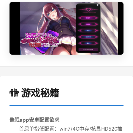
🚻 游戏秘籍
催眠app安卓配置欲求
​首屈单指低配置​
​：win7/4G中存/核显HD520
​推