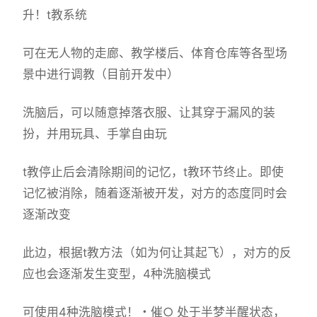
升！t教系统
可在无人物的走廊、教学楼后、体育仓库等各型场
景中进行调教（目前开发中）
洗脑后，可以随意掉落衣服、让其穿于漏风的装
扮，并用玩具、手掌自由玩
t教停止后会清除期间的记忆，t教环节终止。即使
记忆被消除，随着逐渐被开发，对方的态度同时会
逐渐改变
此边，根据t教方法（如为何让其起飞），对方的反
应也会逐渐发生变型，4种洗脑模式
可使用4种洗脑模式！・催○ 处于半梦半醒状态，