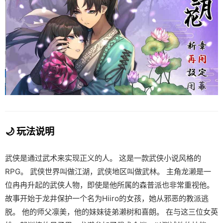
🌙 玩法说明
武侠是通过武术来实现正义的人。 这是一款武侠小说风格的
RPG。 武侠世界叫做江湖，武侠地区叫做武林。 主角龙濑是一
位冉冉升起的武侠人物，即使是他所属的森普派也非常重视他。
故事开始于龙井保护一个名为Hiiro的女孩，她从邪恶的教派逃
脱。 他的师父凛美，他的妹妹徒弟濑树和喜朗。 在与这三位女英