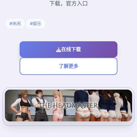
下载，官方入口
#休闲
#娱乐
在线下载
了解更多