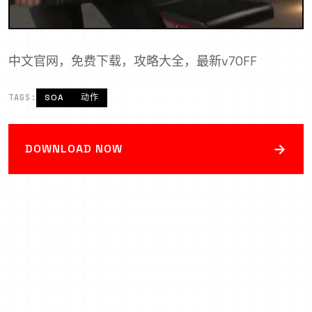
中文官网，免费下载，攻略大全，最新v70FF
TAGS:
SOA
动作
→
DOWNLOAD NOW