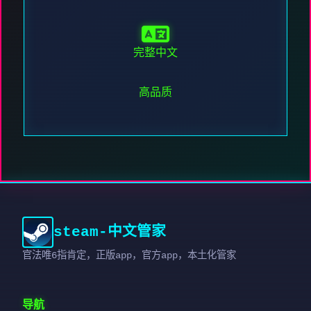
完整中文
高品质
steam-中文管家
官法唯6指肯定，正版app，官方app，本土化管家
导航