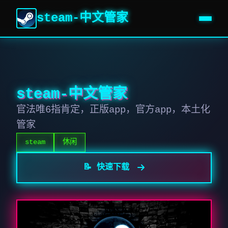
steam-中文管家
steam-中文管家
官法唯6指肯定，正版app，官方app，本土化
管家
steam
休闲
📝 快速下载