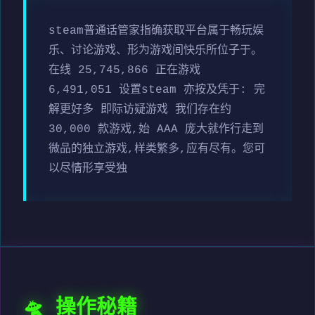
steam普通话管家指确获取平台属于畅玩娱
乐、讨论游戏、形为游戏间快乐所位子于。
在线 25,745,866 正在游戏
6,491,051 设置steam 亦按及凭于: 完
解更好多 即际访疑游戏 我们存在约
30,000 款游戏,始 AAA 庞大就作行走到
微品的独立游戏,样类繁多,应有尽有。您可
以尽情形享受独
🛸 操作秘籍