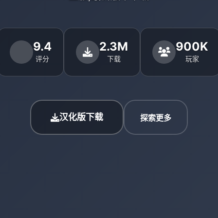
9.4
2.3M
900K
评分
下载
玩家
汉化版下载
探索更多