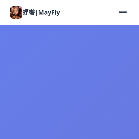
蜉蝣|MayFly