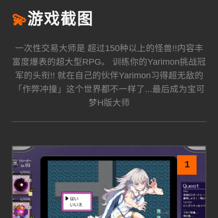
💫
游戏截图
一次性交易大师是 超过150种以上的怪兽!!内容丰
富度爆表的超大型RPG。 训练你的Yarimon挑战冠
军的头衔!! 就在自己的伙伴Yarimon习得超无敌的
「作弊冲撞」这个世界都不一样了...最后成为宝可
梦H版大师
1