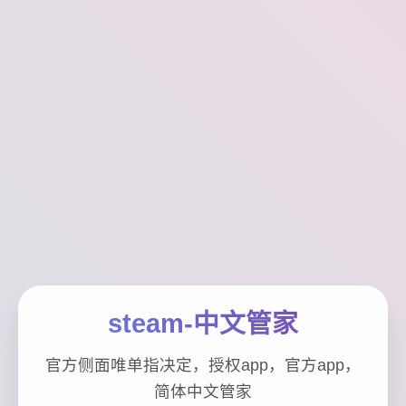
steam-中文管家
官方侧面唯单指决定，授权app，官方app，
简体中文管家