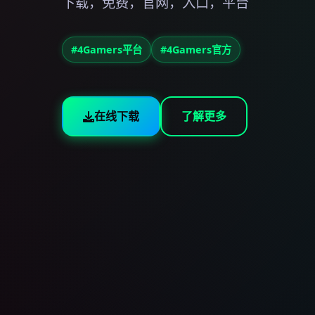
下载，免费，官网，入口，平台
#4Gamers平台
#4Gamers官方
在线下载
了解更多