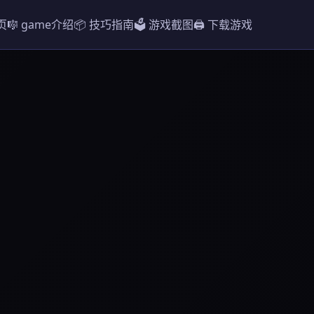
页
🎼 game介绍
📦 技巧指南
🗳️ 游戏截图
🖨️ 下载游戏