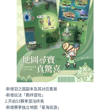
-新增羽之国副本及其对应套装
-新增玩法「羁绊冒险」
2.开启S3赛季混沌终焉
-新增赛季独立地图「星海巡游」