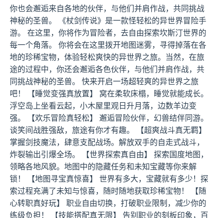
你也会邂逅来自各地的伙伴，与他们并肩作战，共同挑战
神秘的圣兽。 《杖剑传说》是一款怪轻松的异世界冒险手
游。 在这里，你将作为冒险者，去自由探索坎斯汀世界的
每一个角落。 你将会在这里拨开地图迷雾，寻得掉落在各
地的珍稀宝物，体验轻松爽快的异世界之旅。当然，在旅
途的过程中，你还会邂逅各色伙伴，与他们并肩作战，共
同挑战神秘的圣兽。 快来开启一场超轻爽的异世界之旅
吧！ 【睡觉变强真放置】 窝在柔软床榻，睡觉就能成长。
浮空岛上坐看云起，小木屋里观日升月落，边数羊边变
强。 【欢乐冒险真轻松】 邂逅冒险伙伴，幻兽结伴同游。
谈笑间战胜强敌，旅途有你才有趣。 【超爽战斗真无羁】
掌握剑技魔法，肆意支配战场。解放双手的自走式战斗，
炸裂输出引爆全场。 【世界探索真自由】 探索国度地图，
领略各地风貌。地图中的隐藏任务和未知宝藏等你来解
锁！ 【地图寻宝真惊喜】 世界有多大，宝藏就有多少！探
索过程充满了未知与惊喜，随时随地获取珍稀宝物！ 【随
心转职真好玩】 职业自由切换，打破职业限制，减少你的
练级负担！ 【技能搭配真无限】 告别职业的刻板印象，百