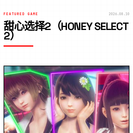
FEATURED GAME
2026.08.10
甜心选择2（HONEY SELECT
2）